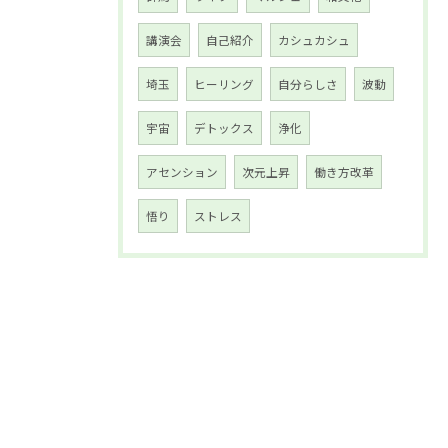
講演会
自己紹介
カシュカシュ
埼玉
ヒーリング
自分らしさ
波動
宇宙
デトックス
浄化
アセンション
次元上昇
働き方改革
悟り
ストレス