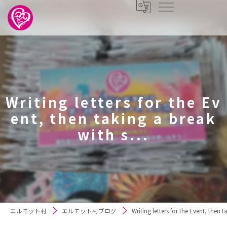
Writing letters for the Ev
ent, then taking a break
with s...
エルモット村
エルモット村ブログ
Writing letters for the Event, then t