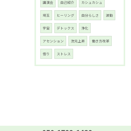
講演会
自己紹介
カシュカシュ
埼玉
ヒーリング
自分らしさ
波動
宇宙
デトックス
浄化
アセンション
次元上昇
働き方改革
悟り
ストレス