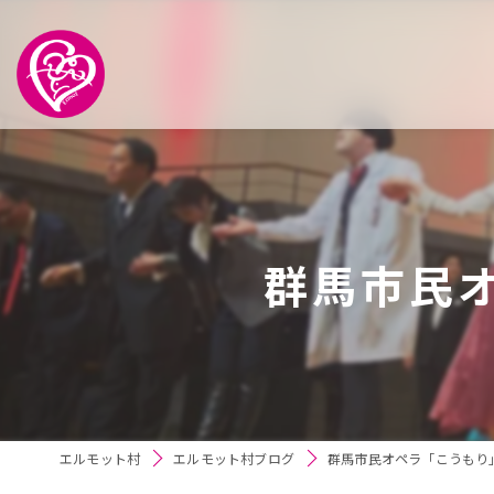
群馬市民オ
エルモット村
エルモット村ブログ
群馬市民オペラ「こうもり」