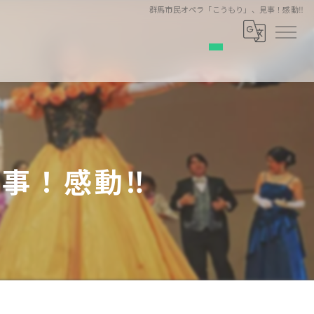
群馬市民オペラ「こうもり」、見事！感動‼️
事！感動‼️