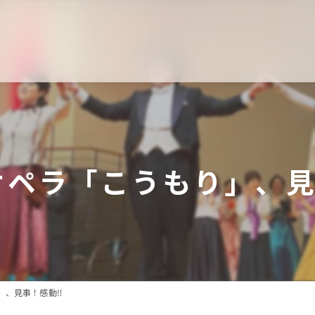
ペラ「こうもり」、見
、見事！感動‼️