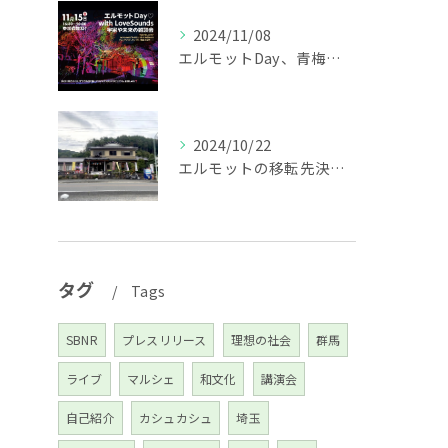
2024/11/08
エルモットDay、青梅初開催はプロジェクションマッピングも♪
2024/10/22
エルモットの移転先決定☆オープニングイベントのお知らせ♪
タグ
Tags
SBNR
プレスリリース
理想の社会
群馬
ライブ
マルシェ
和文化
講演会
自己紹介
カシュカシュ
埼玉