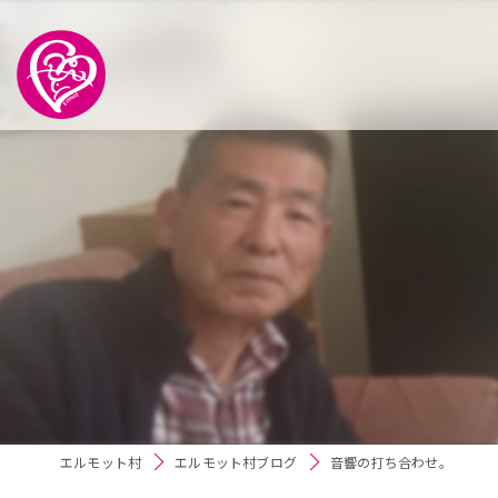
エルモット村
エルモット村ブログ
音響の打ち合わせ。