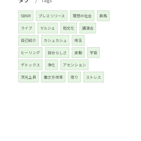
Tags
SBNR
プレスリリース
理想の社会
群馬
ライブ
マルシェ
和文化
講演会
自己紹介
カシュカシュ
埼玉
ヒーリング
自分らしさ
波動
宇宙
デトックス
浄化
アセンション
次元上昇
働き方改革
悟り
ストレス